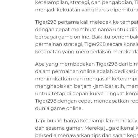
keterampilan, strategi, dan pengabdian,
menjadi kekuatan yang harus diperhitun
Tiger298 pertama kali meledak ke tempat 
dengan cepat membuat nama untuk diri m
berbagai game online. Baik itu penembak
permainan strategi, Tiger298 secara kon
ketepatan yang membedakan mereka dar
Apa yang membedakan Tiger298 dari bint
dalam permainan online adalah dedikasi
meningkatkan dan mengasah keterampila
menghabiskan berjam -jam berlatih, memp
untuk tetap di depan kurva. Tingkat komit
Tiger298 dengan cepat mendapatkan reput
dunia game online.
Tapi bukan hanya keterampilan mereka y
dan sesama gamer. Mereka juga dikenal kar
bersedia menawarkan tips dan saran ke