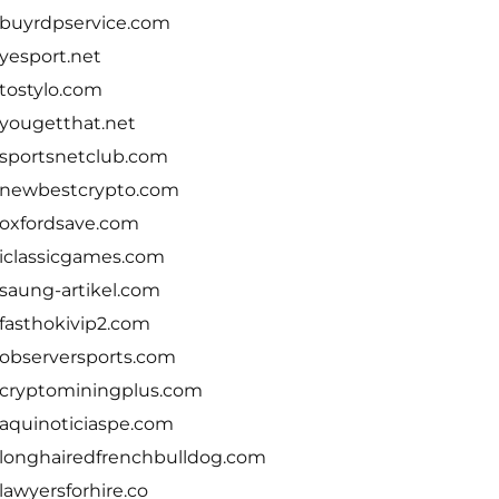
buyrdpservice.com
yesport.net
tostylo.com
yougetthat.net
sportsnetclub.com
newbestcrypto.com
oxfordsave.com
iclassicgames.com
saung-artikel.com
fasthokivip2.com
observersports.com
cryptominingplus.com
aquinoticiaspe.com
longhairedfrenchbulldog.com
lawyersforhire.co