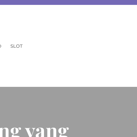
D
SLOT
ang yang