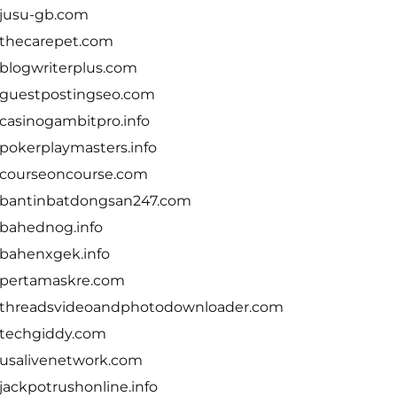
jusu-gb.com
thecarepet.com
blogwriterplus.com
guestpostingseo.com
casinogambitpro.info
pokerplaymasters.info
courseoncourse.com
bantinbatdongsan247.com
bahednog.info
bahenxgek.info
pertamaskre.com
threadsvideoandphotodownloader.com
techgiddy.com
usalivenetwork.com
jackpotrushonline.info