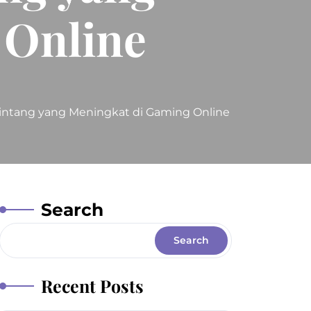
 Online
Bintang yang Meningkat di Gaming Online
Search
Search
Recent Posts