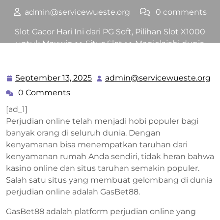
admin@servicewueste.org
0 comments
Slot Gacor Hari Ini dari PG Soft, Pilihan Slot X1000
untuk Maxwin
>>
Situs Slot
>> Menjelajahi dunia
perjudian online yang menarik dengan GasBet88
September 13, 2025
admin@servicewueste.org
September
a
13,
0 Comments
2025
[ad_1]
Perjudian online telah menjadi hobi populer bagi
banyak orang di seluruh dunia. Dengan
kenyamanan bisa menempatkan taruhan dari
kenyamanan rumah Anda sendiri, tidak heran bahwa
kasino online dan situs taruhan semakin populer.
Salah satu situs yang membuat gelombang di dunia
perjudian online adalah GasBet88.
GasBet88 adalah platform perjudian online yang