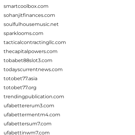
smartcoolbox.com
sohanjitfinances.com
soulfulhousemusic.net
sparklooms.com
tacticalcontractingllc.com
thecapitalpowers.com
tobabet88slot3.com
todayscurrentnews.com
totobet77.asia
totobet77.org
trendingpublication.com
ufabettererum3.com
ufabettermentm4.com
ufabettersum7.com
ufabettinwm7.com