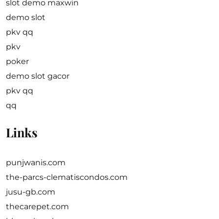
slot demo maxwin
demo slot
pkv qq
pkv
poker
demo slot gacor
pkv qq
qq
Links
punjwanis.com
the-parcs-clematiscondos.com
jusu-gb.com
thecarepet.com