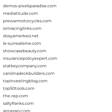
demos-pixelsparadise.com
mediatitude.com
prewarmotorcycles.com
simracinglinks.com
dosyamerkezi.net
le-surrealisme.com
showcasebeauty.com
insurancepolicyexpert.com
statkeycompany.com
carolinadeckbuilders.com
topinvestingblog.com
top50tools.com
the-rep.com
saltyfranks.com
annerani.com