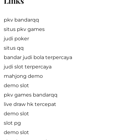
Links
pkv bandarqq
situs pkv games
judi poker
situs qq
bandar judi bola terpercaya
judi slot terpercaya
mahjong demo
demo slot
pkv games bandarqq
live draw hk tercepat
demo slot
slot pg
demo slot