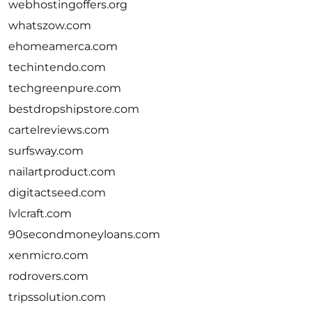
webhostingoffers.org
whatszow.com
ehomeamerca.com
techintendo.com
techgreenpure.com
bestdropshipstore.com
cartelreviews.com
surfsway.com
nailartproduct.com
digitactseed.com
lvlcraft.com
90secondmoneyloans.com
xenmicro.com
rodrovers.com
tripssolution.com