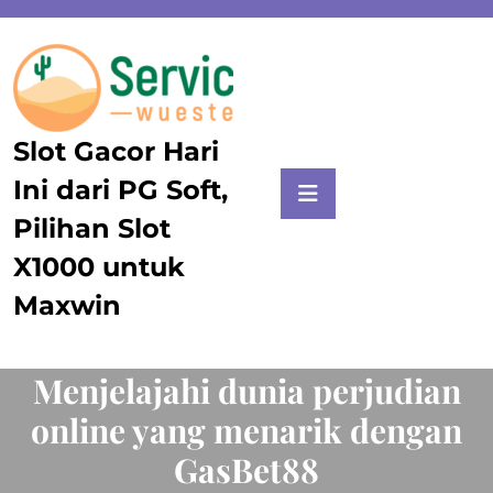
Skip
to
content
Slot Gacor Hari
Ini dari PG Soft,
Pilihan Slot
X1000 untuk
Maxwin
Posted On September 13, 2025
Menjelajahi dunia perjudian
online yang menarik dengan
GasBet88