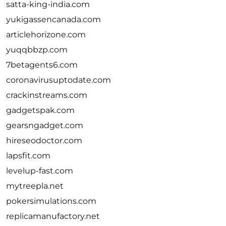
satta-king-india.com
yukigassencanada.com
articlehorizone.com
yuqqbbzp.com
7betagents6.com
coronavirusuptodate.com
crackinstreams.com
gadgetspak.com
gearsngadget.com
hireseodoctor.com
lapsfit.com
levelup-fast.com
mytreepla.net
pokersimulations.com
replicamanufactory.net