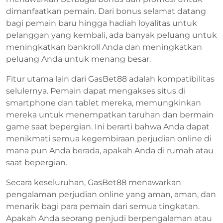
dimanfaatkan pemain. Dari bonus selamat datang
bagi pemain baru hingga hadiah loyalitas untuk
pelanggan yang kembali, ada banyak peluang untuk
meningkatkan bankroll Anda dan meningkatkan
peluang Anda untuk menang besar.
Fitur utama lain dari GasBet88 adalah kompatibilitas
selulernya. Pemain dapat mengakses situs di
smartphone dan tablet mereka, memungkinkan
mereka untuk menempatkan taruhan dan bermain
game saat bepergian. Ini berarti bahwa Anda dapat
menikmati semua kegembiraan perjudian online di
mana pun Anda berada, apakah Anda di rumah atau
saat bepergian.
Secara keseluruhan, GasBet88 menawarkan
pengalaman perjudian online yang aman, aman, dan
menarik bagi para pemain dari semua tingkatan.
Apakah Anda seorang penjudi berpengalaman atau