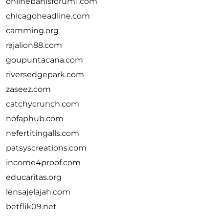
onlinebahisforum1.com
chicagoheadline.com
camming.org
rajalion88.com
goupuntacana.com
riversedgepark.com
zaseez.com
catchycrunch.com
nofaphub.com
nefertitingalls.com
patsyscreations.com
income4proof.com
educaritas.org
lensajelajah.com
betflik09.net