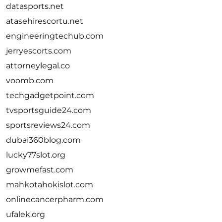
datasports.net
atasehirescortu.net
engineeringtechub.com
jerryescorts.com
attorneylegal.co
voomb.com
techgadgetpoint.com
tvsportsguide24.com
sportsreviews24.com
dubai360blog.com
lucky77slot.org
growmefast.com
mahkotahokislot.com
onlinecancerpharm.com
ufalek.org