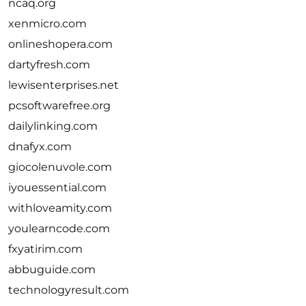
ncaq.org
xenmicro.com
onlineshopera.com
dartyfresh.com
lewisenterprises.net
pcsoftwarefree.org
dailylinking.com
dnafyx.com
giocolenuvole.com
iyouessential.com
withloveamity.com
youlearncode.com
fxyatirim.com
abbuguide.com
technologyresult.com