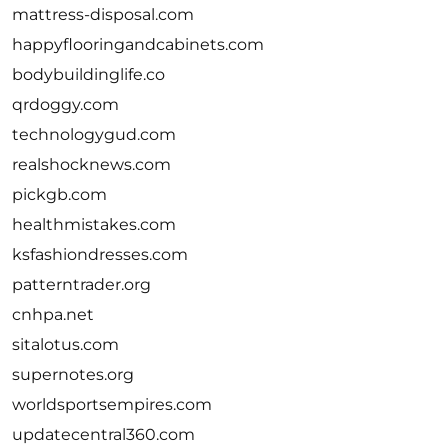
mattress-disposal.com
happyflooringandcabinets.com
bodybuildinglife.co
qrdoggy.com
technologygud.com
realshocknews.com
pickgb.com
healthmistakes.com
ksfashiondresses.com
patterntrader.org
cnhpa.net
sitalotus.com
supernotes.org
worldsportsempires.com
updatecentral360.com