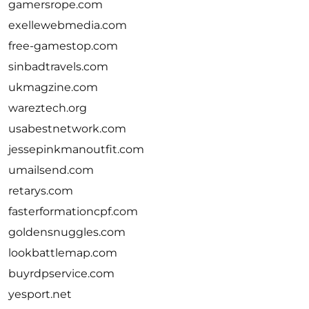
gamersrope.com
exellewebmedia.com
free-gamestop.com
sinbadtravels.com
ukmagzine.com
wareztech.org
usabestnetwork.com
jessepinkmanoutfit.com
umailsend.com
retarys.com
fasterformationcpf.com
goldensnuggles.com
lookbattlemap.com
buyrdpservice.com
yesport.net