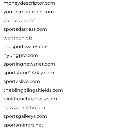
moneydescriptor.com
youthsmagazine.com
painaidee.net
sportsdarkest.com
webtoon.biz
thesportswires.com
hyungpro.com
sportingnewsnet.com
sportstime24day.com
sporteslive.com
theblingblingshields.com
pinkfrenchtipnails.com
newgamestv.com
sportsgallerys.com
sportsmirrors.net