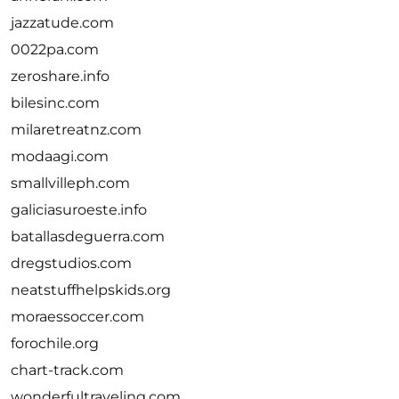
jazzatude.com
0022pa.com
zeroshare.info
bilesinc.com
milaretreatnz.com
modaagi.com
smallvilleph.com
galiciasuroeste.info
batallasdeguerra.com
dregstudios.com
neatstuffhelpskids.org
moraessoccer.com
forochile.org
chart-track.com
wonderfultraveling.com