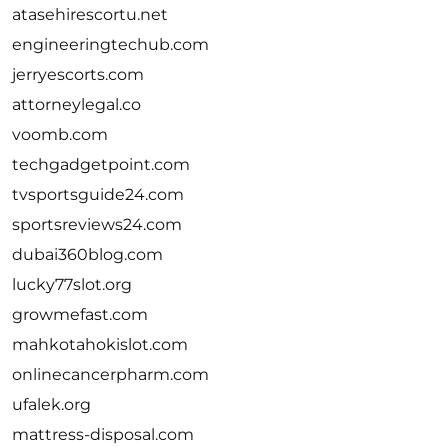
atasehirescortu.net
engineeringtechub.com
jerryescorts.com
attorneylegal.co
voomb.com
techgadgetpoint.com
tvsportsguide24.com
sportsreviews24.com
dubai360blog.com
lucky77slot.org
growmefast.com
mahkotahokislot.com
onlinecancerpharm.com
ufalek.org
mattress-disposal.com