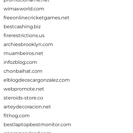
wimaxworld.com
freeonlinecricketgames.net
bestcashing.biz
firerestrictions.us
archiesbrooklyn.com
muambeiros.net
infozblog.com
chonbaihat.com
elblogdeoscargonzalez.com
webpromote.net
steroids-store.co
arteydecoracion.net
fithog.com
bestlaptopbestmonitor.com