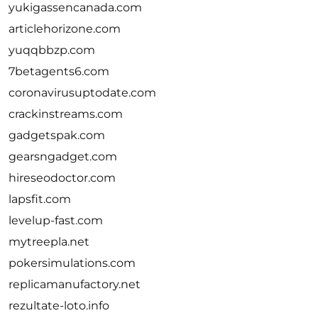
yukigassencanada.com
articlehorizone.com
yuqqbbzp.com
7betagents6.com
coronavirusuptodate.com
crackinstreams.com
gadgetspak.com
gearsngadget.com
hireseodoctor.com
lapsfit.com
levelup-fast.com
mytreepla.net
pokersimulations.com
replicamanufactory.net
rezultate-loto.info