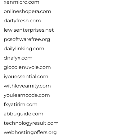
xenmicro.com
onlineshopera.com
dartyfresh.com
lewisenterprises.net
pcsoftwarefree.org
dailylinking.com
dnafyx.com
giocolenuvole.com
iyouessential.com
withloveamity.com
youlearncode.com
fxyatirim.com
abbuguide.com
technologyresult.com
webhostingoffers.org