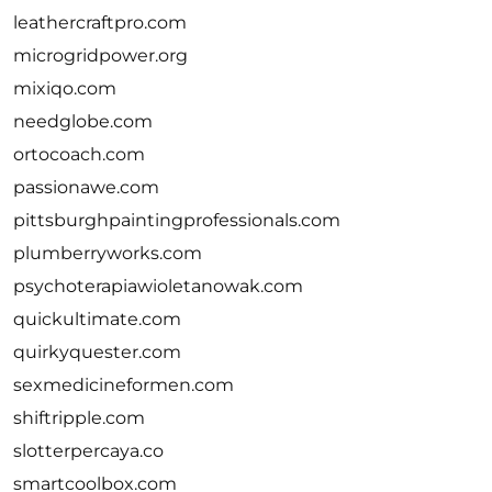
leathercraftpro.com
microgridpower.org
mixiqo.com
needglobe.com
ortocoach.com
passionawe.com
pittsburghpaintingprofessionals.com
plumberryworks.com
psychoterapiawioletanowak.com
quickultimate.com
quirkyquester.com
sexmedicineformen.com
shiftripple.com
slotterpercaya.co
smartcoolbox.com