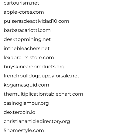
cartourism.net
apple-cores.com
pulserasdeactividad10.com
barbaracarlotti.com
desktopmining.net
inthebleachers.net
lexapro-rx-store.com
buyskincareproducts.org
frenchbulldogpuppyforsale.net
kogamasquid.com
themultiplicationtablechart.com
casinoglamour.org
dextercoin.io
christianarticledirectory.org
5homestyle.com