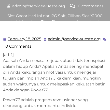
admin@servicewueste.org
0 comments
Slot Gacor Hari Ini dari PG Soft, Pilihan Slot X1000
untuk Maxwin
>>
Situs Slot
>> Lepaskan kekuatan
batin Anda: Panduan untuk Power77
February 18, 2025
admin@servicewueste.org
February
adm
18,
0 Comments
2025
[ad_1]
Apakah Anda merasa terjebak atau tidak terinspirasi
dalam hidup Anda? Apakah Anda sering mendapati
diri Anda kekurangan motivasi untuk mengejar
tujuan dan impian Anda? Jika demikian, mungkin
sudah waktunya untuk melepaskan kekuatan batin
Anda dengan Power77.
Power77 adalah program revolusioner yang
dirancang untuk membantu individu