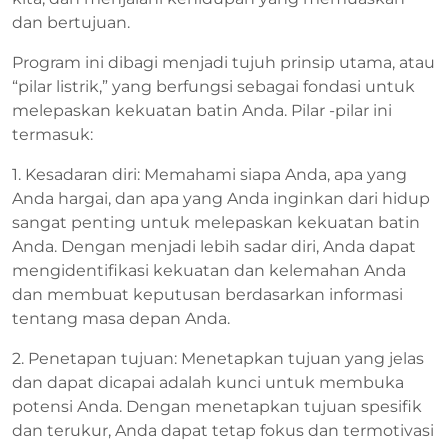
dan bertujuan.
Program ini dibagi menjadi tujuh prinsip utama, atau
“pilar listrik,” yang berfungsi sebagai fondasi untuk
melepaskan kekuatan batin Anda. Pilar -pilar ini
termasuk:
1. Kesadaran diri: Memahami siapa Anda, apa yang
Anda hargai, dan apa yang Anda inginkan dari hidup
sangat penting untuk melepaskan kekuatan batin
Anda. Dengan menjadi lebih sadar diri, Anda dapat
mengidentifikasi kekuatan dan kelemahan Anda
dan membuat keputusan berdasarkan informasi
tentang masa depan Anda.
2. Penetapan tujuan: Menetapkan tujuan yang jelas
dan dapat dicapai adalah kunci untuk membuka
potensi Anda. Dengan menetapkan tujuan spesifik
dan terukur, Anda dapat tetap fokus dan termotivasi