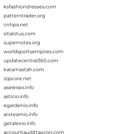
ksfashiondresses.com
patterntrader.org
cnhpa.net
sitalotus.com
supernotes.org
worldsportsempires.com
updatecentral360.com
katamastah.com
zqscore.net
aseleraio.info
asticio.info
egardenio.info
arxteamio.info
getalexio.info
accountaudittaxcon.com