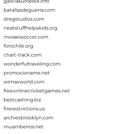
galiciasuroeste.info
batallasdeguerra.com
dregstudios.com
neatstuffhelpskids.org
moraessoccer.com
forochile.org
chart-track.com
wonderfultraveling.com
promocioname.net
wimaxworld.com
freeonlinecricketgames.net
bestcashing.biz
firerestrictions.us
archiesbrooklyn.com
muambeiros.net