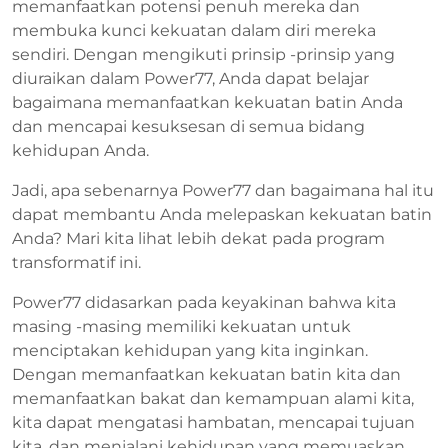
memanfaatkan potensi penuh mereka dan
membuka kunci kekuatan dalam diri mereka
sendiri. Dengan mengikuti prinsip -prinsip yang
diuraikan dalam Power77, Anda dapat belajar
bagaimana memanfaatkan kekuatan batin Anda
dan mencapai kesuksesan di semua bidang
kehidupan Anda.
Jadi, apa sebenarnya Power77 dan bagaimana hal itu
dapat membantu Anda melepaskan kekuatan batin
Anda? Mari kita lihat lebih dekat pada program
transformatif ini.
Power77 didasarkan pada keyakinan bahwa kita
masing -masing memiliki kekuatan untuk
menciptakan kehidupan yang kita inginkan.
Dengan memanfaatkan kekuatan batin kita dan
memanfaatkan bakat dan kemampuan alami kita,
kita dapat mengatasi hambatan, mencapai tujuan
kita, dan menjalani kehidupan yang memuaskan