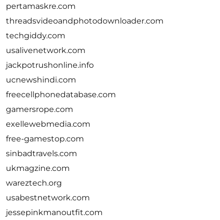
pertamaskre.com
threadsvideoandphotodownloader.com
techgiddy.com
usalivenetwork.com
jackpotrushonline.info
ucnewshindi.com
freecellphonedatabase.com
gamersrope.com
exellewebmedia.com
free-gamestop.com
sinbadtravels.com
ukmagzine.com
wareztech.org
usabestnetwork.com
jessepinkmanoutfit.com