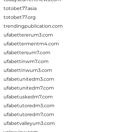
totobet77.asia
totobet77.org
trendingpublication.com
ufabettererum3.com
ufabettermentm4.com
ufabettersum7.com
ufabettinwm7.com
ufabettinwum3.com
ufabetunitedm3.com
ufabetunitedm7.com
ufabetuskedm7.com
ufabetutoredm3.com
ufabetutoredm7.com
ufabetvalleyum3.com