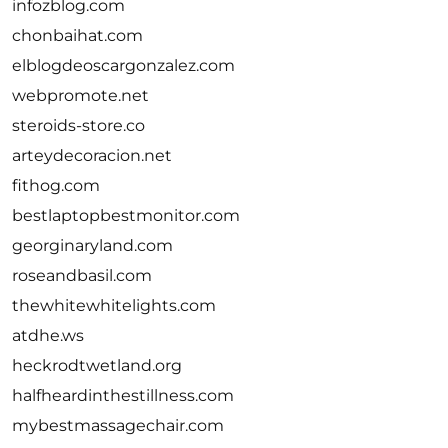
infozblog.com
chonbaihat.com
elblogdeoscargonzalez.com
webpromote.net
steroids-store.co
arteydecoracion.net
fithog.com
bestlaptopbestmonitor.com
georginaryland.com
roseandbasil.com
thewhitewhitelights.com
atdhe.ws
heckrodtwetland.org
halfheardinthestillness.com
mybestmassagechair.com