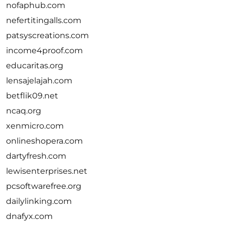
nofaphub.com
nefertitingalls.com
patsyscreations.com
income4proof.com
educaritas.org
lensajelajah.com
betflik09.net
ncaq.org
xenmicro.com
onlineshopera.com
dartyfresh.com
lewisenterprises.net
pcsoftwarefree.org
dailylinking.com
dnafyx.com