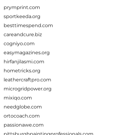
prymprint.com
sportkeeda.org
besttimespend.com
careandcure.biz
cogniyo.com
easymagazines.org
hirfanjilasmi.com
hometricks.org
leathercraftpro.com
microgridpower.org
mixiqo.com
needglobe.com
ortocoach.com
passionawe.com
pittsburghpaintingprofessionals.com