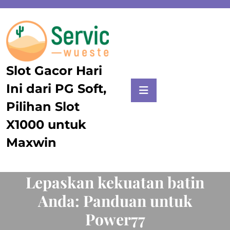
Skip
to
content
Slot Gacor Hari
Ini dari PG Soft,
Pilihan Slot
X1000 untuk
Maxwin
Posted On February 18, 2025
Lepaskan kekuatan batin
Anda: Panduan untuk
Power77