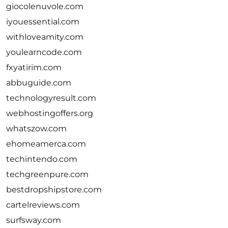
giocolenuvole.com
iyouessential.com
withloveamity.com
youlearncode.com
fxyatirim.com
abbuguide.com
technologyresult.com
webhostingoffers.org
whatszow.com
ehomeamerca.com
techintendo.com
techgreenpure.com
bestdropshipstore.com
cartelreviews.com
surfsway.com