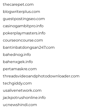
thecarepet.com
blogwriterplus.com
guestpostingseo.com
casinogambitpro.info
pokerplaymasters.info
courseoncourse.com
bantinbatdongsan247.com
bahednog.info
bahenxgek.info
pertamaskre.com
threadsvideoandphotodownloader.com
techgiddy.com
usalivenetwork.com
jackpotrushonline.info
ucnewshindi.com