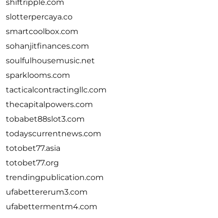
shiftripple.com
slotterpercaya.co
smartcoolbox.com
sohanjitfinances.com
soulfulhousemusic.net
sparklooms.com
tacticalcontractingllc.com
thecapitalpowers.com
tobabet88slot3.com
todayscurrentnews.com
totobet77.asia
totobet77.org
trendingpublication.com
ufabettererum3.com
ufabettermentm4.com