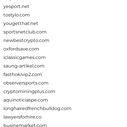
yesport.net
tostylo.com
yougetthat.net
sportsnetclub.com
newbestcrypto.com
oxfordsave.com
iclassicgames.com
saung-artikel.com
fasthokivip2.com
observersports.com
cryptominingplus.com
aquinoticiaspe.com
longhairedfrenchbulldog.com
lawyersforhire.co
businemarket.com