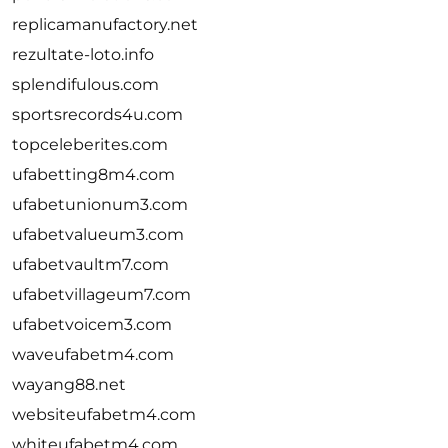
replicamanufactory.net
rezultate-loto.info
splendifulous.com
sportsrecords4u.com
topceleberites.com
ufabetting8m4.com
ufabetunionum3.com
ufabetvalueum3.com
ufabetvaultm7.com
ufabetvillageum7.com
ufabetvoicem3.com
waveufabetm4.com
wayang88.net
websiteufabetm4.com
whiteufabetm4.com