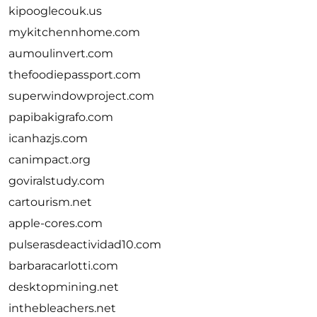
kipooglecouk.us
mykitchennhome.com
aumoulinvert.com
thefoodiepassport.com
superwindowproject.com
papibakigrafo.com
icanhazjs.com
canimpact.org
goviralstudy.com
cartourism.net
apple-cores.com
pulserasdeactividad10.com
barbaracarlotti.com
desktopmining.net
inthebleachers.net