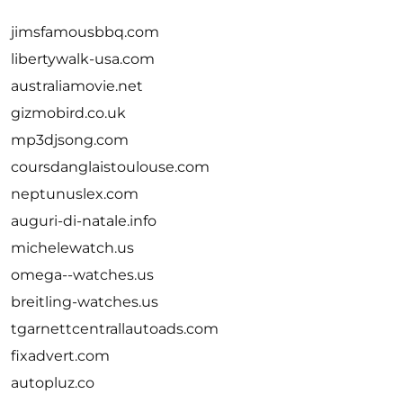
jimsfamousbbq.com
libertywalk-usa.com
australiamovie.net
gizmobird.co.uk
mp3djsong.com
coursdanglaistoulouse.com
neptunuslex.com
auguri-di-natale.info
michelewatch.us
omega--watches.us
breitling-watches.us
tgarnettcentrallautoads.com
fixadvert.com
autopluz.co