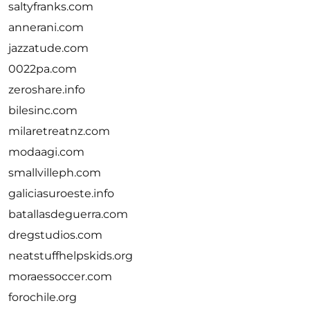
saltyfranks.com
annerani.com
jazzatude.com
0022pa.com
zeroshare.info
bilesinc.com
milaretreatnz.com
modaagi.com
smallvilleph.com
galiciasuroeste.info
batallasdeguerra.com
dregstudios.com
neatstuffhelpskids.org
moraessoccer.com
forochile.org