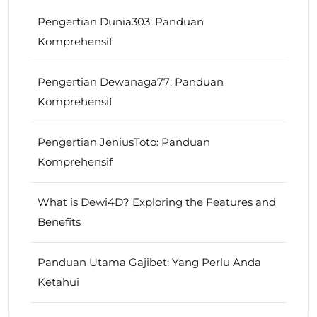
Pengertian Dunia303: Panduan
Komprehensif
Pengertian Dewanaga77: Panduan
Komprehensif
Pengertian JeniusToto: Panduan
Komprehensif
What is Dewi4D? Exploring the Features and
Benefits
Panduan Utama Gajibet: Yang Perlu Anda
Ketahui