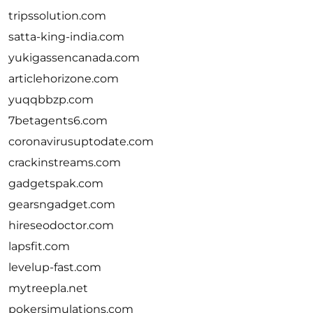
tripssolution.com
satta-king-india.com
yukigassencanada.com
articlehorizone.com
yuqqbbzp.com
7betagents6.com
coronavirusuptodate.com
crackinstreams.com
gadgetspak.com
gearsngadget.com
hireseodoctor.com
lapsfit.com
levelup-fast.com
mytreepla.net
pokersimulations.com