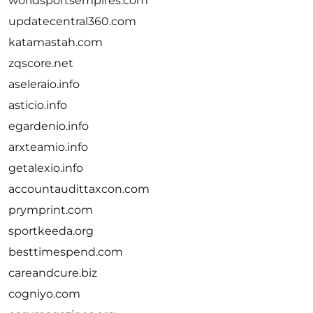
worldsportsempires.com
updatecentral360.com
katamastah.com
zqscore.net
aseleraio.info
asticio.info
egardenio.info
arxteamio.info
getalexio.info
accountaudittaxcon.com
prymprint.com
sportkeeda.org
besttimespend.com
careandcure.biz
cogniyo.com