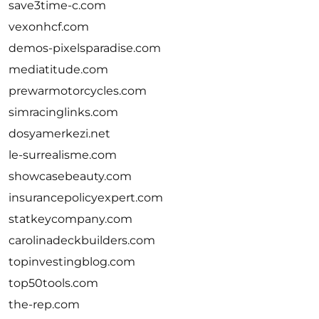
save3time-c.com
vexonhcf.com
demos-pixelsparadise.com
mediatitude.com
prewarmotorcycles.com
simracinglinks.com
dosyamerkezi.net
le-surrealisme.com
showcasebeauty.com
insurancepolicyexpert.com
statkeycompany.com
carolinadeckbuilders.com
topinvestingblog.com
top50tools.com
the-rep.com