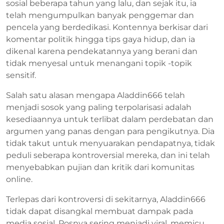
sosial beberapa tahun yang lalu, dan sejak itu, ia
telah mengumpulkan banyak penggemar dan
pencela yang berdedikasi. Kontennya berkisar dari
komentar politik hingga tips gaya hidup, dan ia
dikenal karena pendekatannya yang berani dan
tidak menyesal untuk menangani topik -topik
sensitif.
Salah satu alasan mengapa Aladdin666 telah
menjadi sosok yang paling terpolarisasi adalah
kesediaannya untuk terlibat dalam perdebatan dan
argumen yang panas dengan para pengikutnya. Dia
tidak takut untuk menyuarakan pendapatnya, tidak
peduli seberapa kontroversial mereka, dan ini telah
menyebabkan pujian dan kritik dari komunitas
online.
Terlepas dari kontroversi di sekitarnya, Aladdin666
tidak dapat disangkal membuat dampak pada
media sosial. Posnya sering menjadi viral, memicu