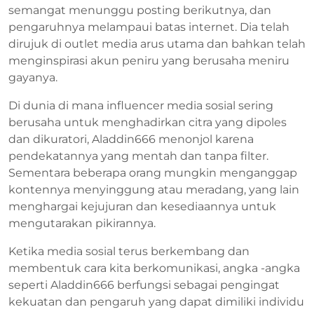
semangat menunggu posting berikutnya, dan
pengaruhnya melampaui batas internet. Dia telah
dirujuk di outlet media arus utama dan bahkan telah
menginspirasi akun peniru yang berusaha meniru
gayanya.
Di dunia di mana influencer media sosial sering
berusaha untuk menghadirkan citra yang dipoles
dan dikuratori, Aladdin666 menonjol karena
pendekatannya yang mentah dan tanpa filter.
Sementara beberapa orang mungkin menganggap
kontennya menyinggung atau meradang, yang lain
menghargai kejujuran dan kesediaannya untuk
mengutarakan pikirannya.
Ketika media sosial terus berkembang dan
membentuk cara kita berkomunikasi, angka -angka
seperti Aladdin666 berfungsi sebagai pengingat
kekuatan dan pengaruh yang dapat dimiliki individu