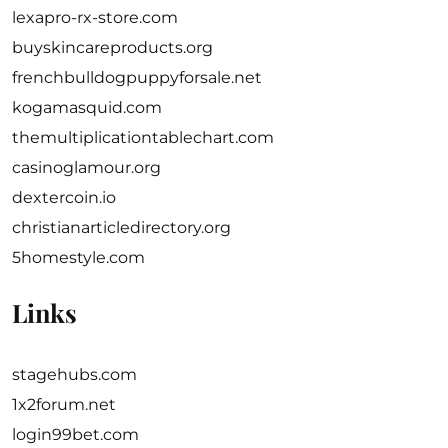
lexapro-rx-store.com
buyskincareproducts.org
frenchbulldogpuppyforsale.net
kogamasquid.com
themultiplicationtablechart.com
casinoglamour.org
dextercoin.io
christianarticledirectory.org
5homestyle.com
Links
stagehubs.com
1x2forum.net
login99bet.com