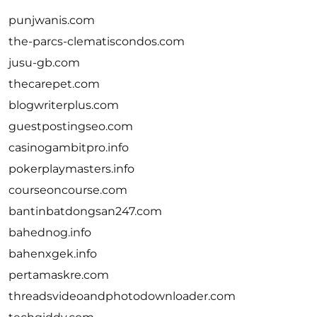
punjwanis.com
the-parcs-clematiscondos.com
jusu-gb.com
thecarepet.com
blogwriterplus.com
guestpostingseo.com
casinogambitpro.info
pokerplaymasters.info
courseoncourse.com
bantinbatdongsan247.com
bahednog.info
bahenxgek.info
pertamaskre.com
threadsvideoandphotodownloader.com