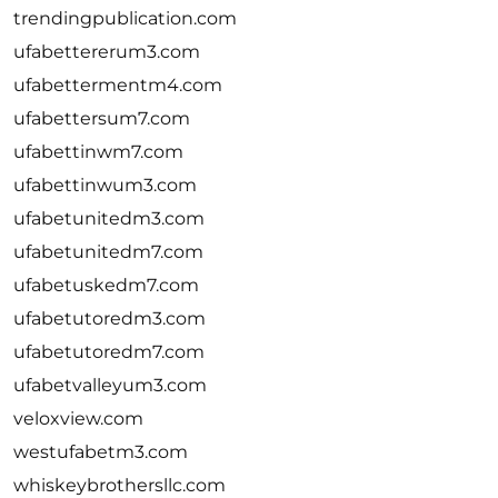
trendingpublication.com
ufabettererum3.com
ufabettermentm4.com
ufabettersum7.com
ufabettinwm7.com
ufabettinwum3.com
ufabetunitedm3.com
ufabetunitedm7.com
ufabetuskedm7.com
ufabetutoredm3.com
ufabetutoredm7.com
ufabetvalleyum3.com
veloxview.com
westufabetm3.com
whiskeybrothersllc.com