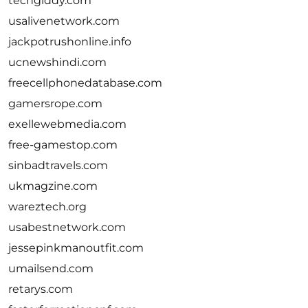
techgiddy.com
usalivenetwork.com
jackpotrushonline.info
ucnewshindi.com
freecellphonedatabase.com
gamersrope.com
exellewebmedia.com
free-gamestop.com
sinbadtravels.com
ukmagzine.com
wareztech.org
usabestnetwork.com
jessepinkmanoutfit.com
umailsend.com
retarys.com