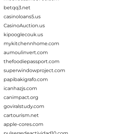
betqq3.net
casinoloans5.us
CasinoAuction.us
kipooglecouk.us
mykitchennhome.com
aumoulinvert.com
thefoodiepassport.com
superwindowproject.com
papibakigrafo.com
icanhazjs.com
canimpact.org
goviralstudy.com
cartourism.net
apple-cores.com
pulserasdeactividad10.com