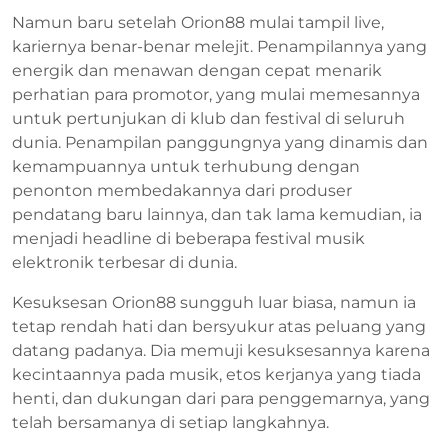
Namun baru setelah Orion88 mulai tampil live,
kariernya benar-benar melejit. Penampilannya yang
energik dan menawan dengan cepat menarik
perhatian para promotor, yang mulai memesannya
untuk pertunjukan di klub dan festival di seluruh
dunia. Penampilan panggungnya yang dinamis dan
kemampuannya untuk terhubung dengan
penonton membedakannya dari produser
pendatang baru lainnya, dan tak lama kemudian, ia
menjadi headline di beberapa festival musik
elektronik terbesar di dunia.
Kesuksesan Orion88 sungguh luar biasa, namun ia
tetap rendah hati dan bersyukur atas peluang yang
datang padanya. Dia memuji kesuksesannya karena
kecintaannya pada musik, etos kerjanya yang tiada
henti, dan dukungan dari para penggemarnya, yang
telah bersamanya di setiap langkahnya.