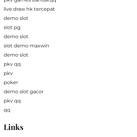
live draw hk tercepat
demo slot
slot pg
demo slot
slot demo maxwin
demo slot
pkv qq
pkv
poker
demo slot gacor
pkv qq
qq
Links