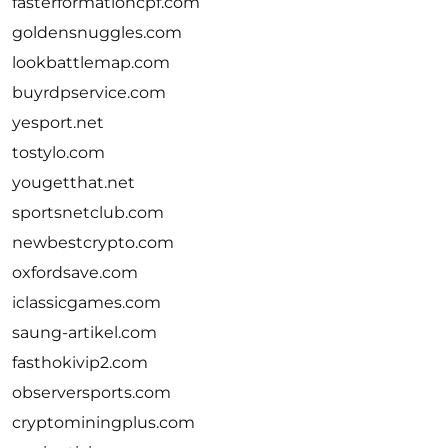
fasterformationcpf.com
goldensnuggles.com
lookbattlemap.com
buyrdpservice.com
yesport.net
tostylo.com
yougetthat.net
sportsnetclub.com
newbestcrypto.com
oxfordsave.com
iclassicgames.com
saung-artikel.com
fasthokivip2.com
observersports.com
cryptominingplus.com