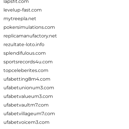
lapsfit.com
levelup-fast.com
mytreepla.net
pokersimulations.com
replicamanufactory.net
rezultate-loto.info
splendifulous.com
sportsrecords4u.com
topceleberites.com
ufabetting8m4.com
ufabetunionum3.com
ufabetvalueum3.com
ufabetvaultm7.com
ufabetvillageum7.com
ufabetvoicem3.com