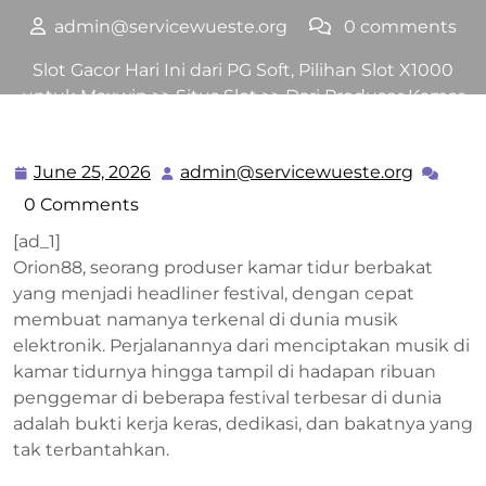
admin@servicewueste.org
0 comments
Slot Gacor Hari Ini dari PG Soft, Pilihan Slot X1000
untuk Maxwin
>>
Situs Slot
>> Dari Produser Kamar
Tidur hingga Headliner Festival: Perjalanan Orion88
June 25, 2026
admin@servicewueste.org
June
admin@s
25,
0 Comments
2026
[ad_1]
Orion88, seorang produser kamar tidur berbakat
yang menjadi headliner festival, dengan cepat
membuat namanya terkenal di dunia musik
elektronik. Perjalanannya dari menciptakan musik di
kamar tidurnya hingga tampil di hadapan ribuan
penggemar di beberapa festival terbesar di dunia
adalah bukti kerja keras, dedikasi, dan bakatnya yang
tak terbantahkan.