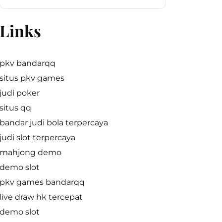
Links
pkv bandarqq
situs pkv games
judi poker
situs qq
bandar judi bola terpercaya
judi slot terpercaya
mahjong demo
demo slot
pkv games bandarqq
live draw hk tercepat
demo slot