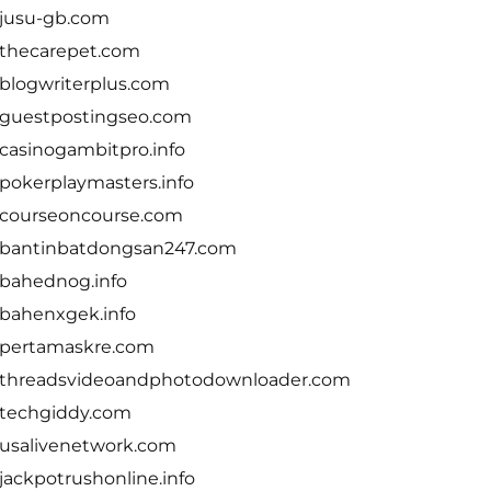
jusu-gb.com
thecarepet.com
blogwriterplus.com
guestpostingseo.com
casinogambitpro.info
pokerplaymasters.info
courseoncourse.com
bantinbatdongsan247.com
bahednog.info
bahenxgek.info
pertamaskre.com
threadsvideoandphotodownloader.com
techgiddy.com
usalivenetwork.com
jackpotrushonline.info