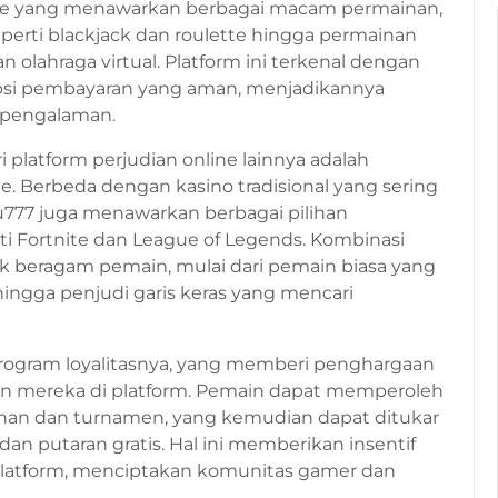
line yang menawarkan berbagai macam permainan,
seperti blackjack dan roulette hingga permainan
n olahraga virtual. Platform ini terkenal dengan
si pembayaran yang aman, menjadikannya
erpengalaman.
atform perjudian online lainnya adalah
 Berbeda dengan kasino tradisional yang sering
ku777 juga menawarkan berbagai pilihan
ti Fortnite dan League of Legends. Kombinasi
ik beragam pemain, mulai dari pemain biasa yang
ingga penjudi garis keras yang mencari
program loyalitasnya, yang memberi penghargaan
an mereka di platform. Pemain dapat memperoleh
inan dan turnamen, yang kemudian dapat ditukar
an putaran gratis. Hal ini memberikan insentif
platform, menciptakan komunitas gamer dan