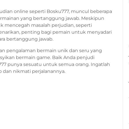
dian online seperti Bosku777, muncul beberapa
ermainan yang bertanggung jawab. Meskipun
k mencegah masalah perjudian, seperti
enarikan, penting bagi pemain untuk menyadari
ara bertanggung jawab.
an pengalaman bermain unik dan seru yang
yikan bermain game. Baik Anda penjudi
77 punya sesuatu untuk semua orang. Ingatlah
 dan nikmati perjalanannya.