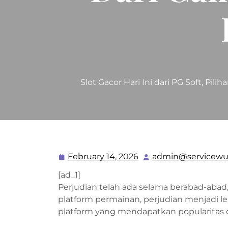
Slot Gacor Hari Ini dari PG Soft, Pil
February 14, 2026
admin@servicewu
February
14,
[ad_1]
2026
Perjudian telah ada selama berabad-aba
platform permainan, perjudian menjadi l
platform yang mendapatkan popularitas 