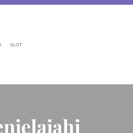
D
SLOT
njelajahi