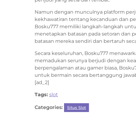
Namun dengan munculnya platform perju
kekhawatiran tentang kecanduan dan p
Bosku777 memiliki langkah-langkah untu
menetapkan batasan pada setoran dan p
batasan mereka sendiri dan bertaruh sec
Secara keseluruhan, Bosku777 menawark
memadukan serunya berjudi dengan keas
berpengalaman atau gamer biasa, Bosku7
untuk bermain secara bertanggung jawab
[ad_2]
Tags:
slot
Categories:
Situs Slot