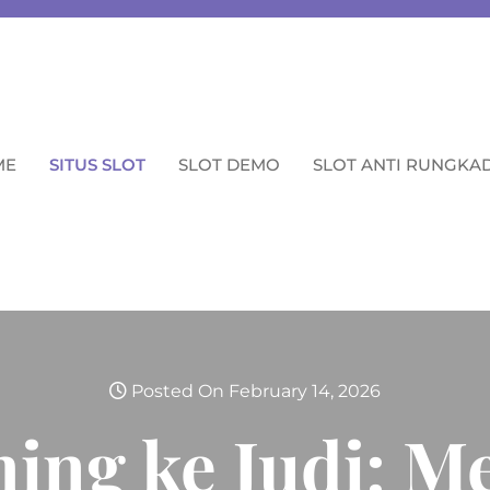
ME
SITUS SLOT
SLOT DEMO
SLOT ANTI RUNGKA
Posted On February 14, 2026
ing ke Judi: Me