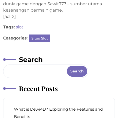
dunia game dengan Sawit777 – sumber utama
kesenangan bermain game.
[ad_2]
Tags:
slot
Categories:
Situs Slot
Search
Search
Recent Posts
What is Dewi4D? Exploring the Features and
Benefits