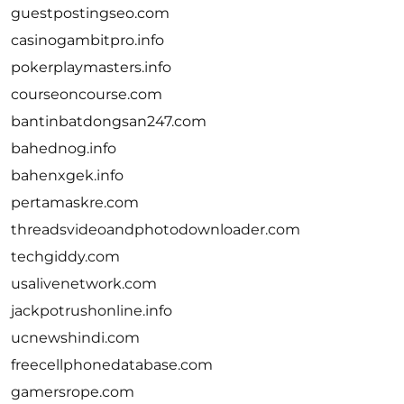
guestpostingseo.com
casinogambitpro.info
pokerplaymasters.info
courseoncourse.com
bantinbatdongsan247.com
bahednog.info
bahenxgek.info
pertamaskre.com
threadsvideoandphotodownloader.com
techgiddy.com
usalivenetwork.com
jackpotrushonline.info
ucnewshindi.com
freecellphonedatabase.com
gamersrope.com