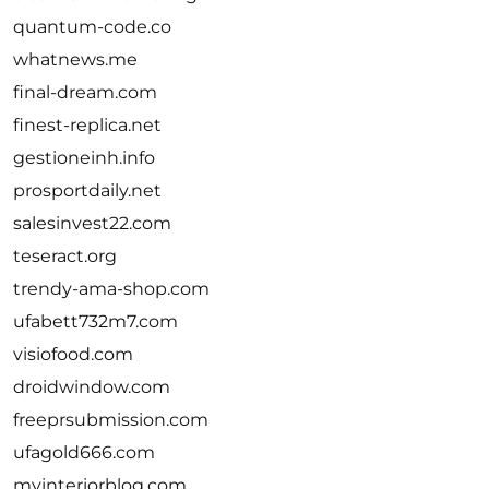
quantum-code.co
whatnews.me
final-dream.com
finest-replica.net
gestioneinh.info
prosportdaily.net
salesinvest22.com
teseract.org
trendy-ama-shop.com
ufabett732m7.com
visiofood.com
droidwindow.com
freeprsubmission.com
ufagold666.com
myinteriorblog.com