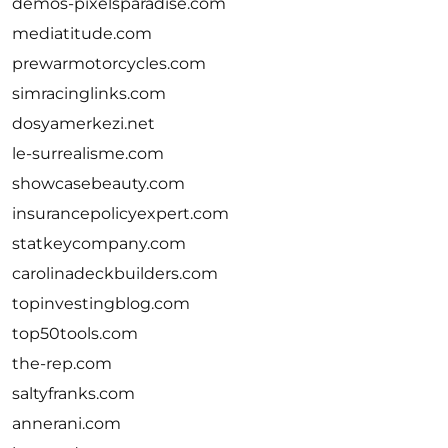
demos-pixelsparadise.com
mediatitude.com
prewarmotorcycles.com
simracinglinks.com
dosyamerkezi.net
le-surrealisme.com
showcasebeauty.com
insurancepolicyexpert.com
statkeycompany.com
carolinadeckbuilders.com
topinvestingblog.com
top50tools.com
the-rep.com
saltyfranks.com
annerani.com