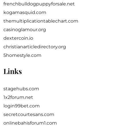
frenchbulldogpuppyforsale.net
kogamasquid.com
themultiplicationtablechart.com
casinoglamour.org
dextercoin.io
christianarticledirectory.org
5homestyle.com
Links
stagehubs.com
1x2forum.net
login99bet.com
secretcourtesans.com
onlinebahisforum1.com