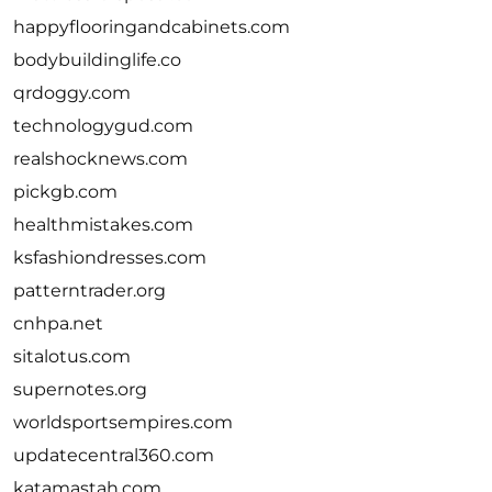
happyflooringandcabinets.com
bodybuildinglife.co
qrdoggy.com
technologygud.com
realshocknews.com
pickgb.com
healthmistakes.com
ksfashiondresses.com
patterntrader.org
cnhpa.net
sitalotus.com
supernotes.org
worldsportsempires.com
updatecentral360.com
katamastah.com