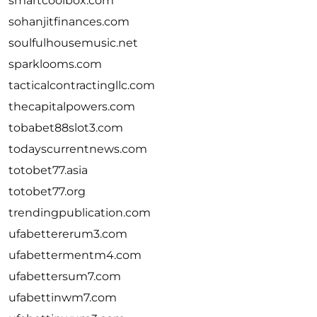
smartcoolbox.com
sohanjitfinances.com
soulfulhousemusic.net
sparklooms.com
tacticalcontractingllc.com
thecapitalpowers.com
tobabet88slot3.com
todayscurrentnews.com
totobet77.asia
totobet77.org
trendingpublication.com
ufabettererum3.com
ufabettermentm4.com
ufabettersum7.com
ufabettinwm7.com