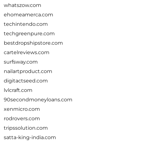
whatszow.com
ehomeamerca.com
techintendo.com
techgreenpure.com
bestdropshipstore.com
cartelreviews.com
surfsway.com
nailartproduct.com
digitactseed.com
lvlcraft.com
90secondmoneyloans.com
xenmicro.com
rodrovers.com
tripssolution.com
satta-king-india.com