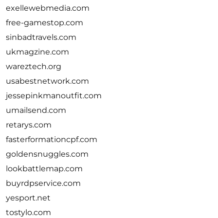
exellewebmedia.com
free-gamestop.com
sinbadtravels.com
ukmagzine.com
wareztech.org
usabestnetwork.com
jessepinkmanoutfit.com
umailsend.com
retarys.com
fasterformationcpf.com
goldensnuggles.com
lookbattlemap.com
buyrdpservice.com
yesport.net
tostylo.com