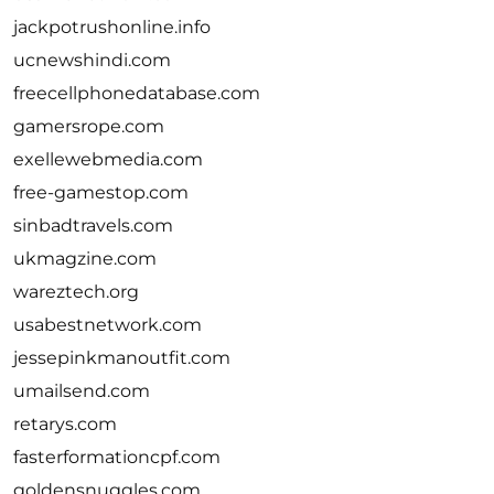
jackpotrushonline.info
ucnewshindi.com
freecellphonedatabase.com
gamersrope.com
exellewebmedia.com
free-gamestop.com
sinbadtravels.com
ukmagzine.com
wareztech.org
usabestnetwork.com
jessepinkmanoutfit.com
umailsend.com
retarys.com
fasterformationcpf.com
goldensnuggles.com