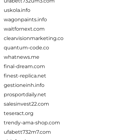
ufabett732um3.com
uskola.info
wagonpaints.info
waitfornext.com
clearvisionmarketing.co
quantum-code.co
whatnews.me
final-dream.com
finest-replica.net
gestioneinh.info
prosportdaily.net
salesinvest22.com
teseract.org
trendy-ama-shop.com
ufabett732m7.com