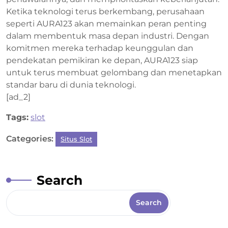
Ketika teknologi terus berkembang, perusahaan
seperti AURA123 akan memainkan peran penting
dalam membentuk masa depan industri. Dengan
komitmen mereka terhadap keunggulan dan
pendekatan pemikiran ke depan, AURA123 siap
untuk terus membuat gelombang dan menetapkan
standar baru di dunia teknologi.
[ad_2]
Tags:
slot
Categories:
Situs Slot
Search
Search