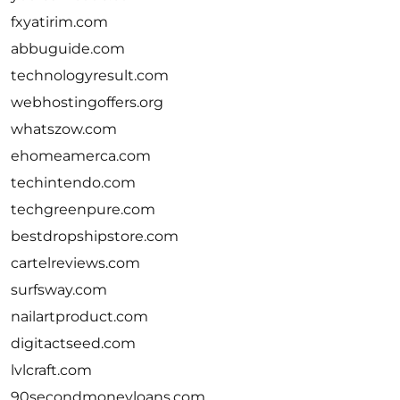
fxyatirim.com
abbuguide.com
technologyresult.com
webhostingoffers.org
whatszow.com
ehomeamerca.com
techintendo.com
techgreenpure.com
bestdropshipstore.com
cartelreviews.com
surfsway.com
nailartproduct.com
digitactseed.com
lvlcraft.com
90secondmoneyloans.com