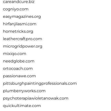
careandcure.biz
cogniyo.com
easymagazines.org
hirfanjilasmi.com
hometricks.org
leathercraftpro.com
microgridpower.org
mixiqo.com
needglobe.com
ortocoach.com
passionawe.com
pittsburghpaintingprofessionals.com
plumberryworks.com
psychoterapiawioletanowak.com
quickultimate.com