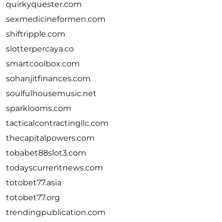
quirkyquester.com
sexmedicineformen.com
shiftripple.com
slotterpercaya.co
smartcoolbox.com
sohanjitfinances.com
soulfulhousemusic.net
sparklooms.com
tacticalcontractingllc.com
thecapitalpowers.com
tobabet88slot3.com
todayscurrentnews.com
totobet77.asia
totobet77.org
trendingpublication.com